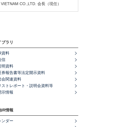
 VIETNAM CO.,LTD. 会長（現任）
イブラリ
R資料
短信
説明資料
証券報告書等法定開示資料
総会関連資料
リストレポート・説明会資料等
開示情報
IR情報
レンダー