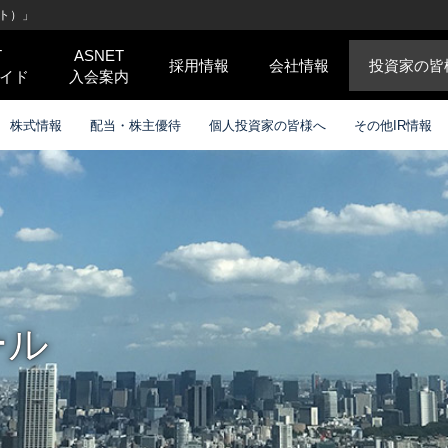
ト）」
T
ASNET
採用情報
会社情報
投資家の皆
イド
入会案内
株式情報
配当・株主優待
個人投資家の皆様へ
その他IR情報
ール