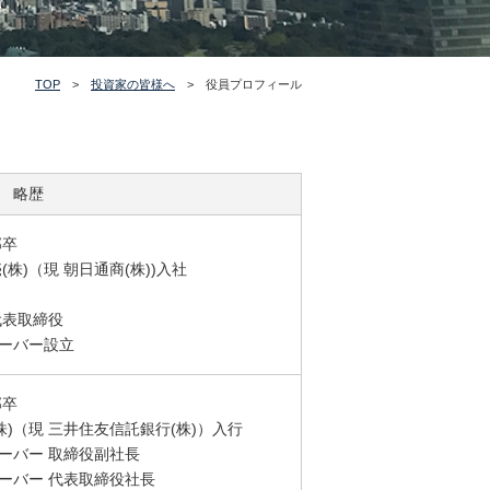
TOP
>
投資家の皆様へ
> 役員プロフィール
略歴
部卒
株)（現 朝日通商(株))入社
代表取締役
サーバー設立
部卒
株)（現 三井住友信託銀行(株)）入行
サーバー 取締役副社長
サーバー 代表取締役社長