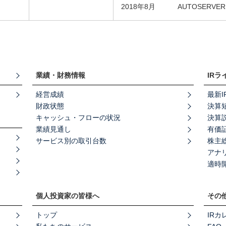
2018年8月
AUTOSERVER
業績・財務情報
IRラ
経営成績
最新I
財政状態
決算
キャッシュ・フローの状況
決算
業績見通し
有価
サービス別の取引台数
株主
アナ
適時
個人投資家の皆様へ
その他
トップ
IRカ