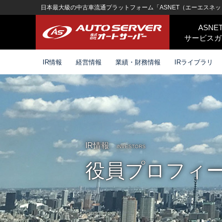
日本最大級の中古車流通プラットフォーム「ASNET（エーエスネッ
ASNE
サービスガ
IR情報
経営情報
業績・財務情報
IRライブラリ
IR情報
INVESTORS
役員プロフィ