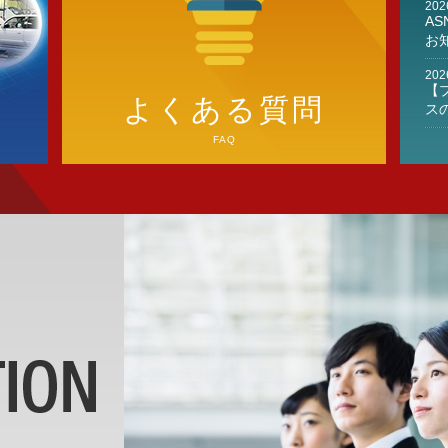
202
A
お
202
【
よくある質問
ス
FAQ
202
2
202
【
す
202
【
ツー
202
【
ビ
～
な
202