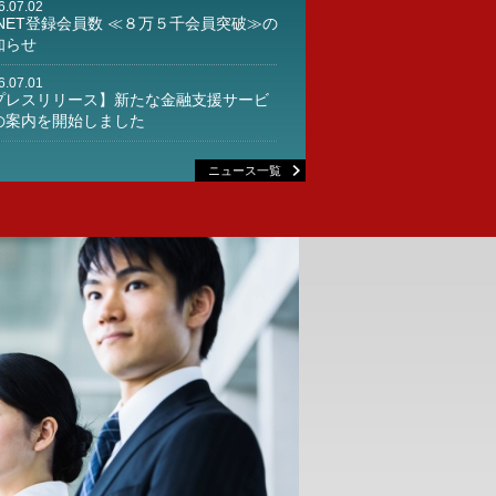
6.07.02
SNET登録会員数 ≪８万５千会員突破≫の
知らせ
6.07.01
プレスリリース】新たな金融支援サービ
の案内を開始しました
6.04.28
ニュース一覧
026年 GW休業のお知らせ
6.04.15
プレスリリース】中古車売買をサポート
る「相場情報」にAIを導入します
6.03.17
プレスリリース】「ＡＳワンプラ」出品
ル へ AI機能(第3ﾌｪｰｽﾞ)を搭載
6.03.16
プレスリリース】「中古車リース」サー
スの提供を開始します
オリックス自動車との提携による高品質
リースアップ車両を提供～
6.01.05